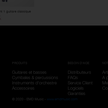
 1 guitare classique
.
K
PRODUITS
BESOIN D'AIDE
NOT
Guitares et basses
Distributeurs
Art
Cymbales & percussions
FAQs
A 
Instruments d'orchestre
Service Client
Me
Accessoires
Logiciels
Con
Garanties
© 2020 - EMD Music -
www.emdmusic.com