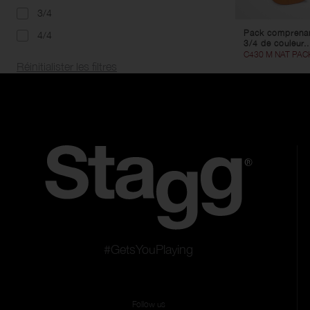
3/4
Pack comprenant
4/4
3/4 de couleur..
C430 M NAT PAC
Réinitialister les filtres
#GetsYouPlaying
Follow us