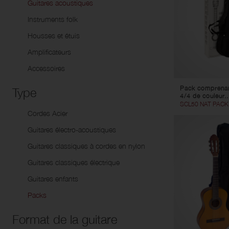
Guitares acoustiques
Trombones
Co
Guitares enfants
Uk
Instruments folk
Cors d'harmonie
Packs
Housses et étuis
Saxhorns alto en mi b
Amplificateurs
Barytons
Euphoniums
Accessoires
Tubas
Pack comprenant
Type
Instruments de parade
4/4 de couleur..
SCL50 NAT PACK
Instruments d'ordonnance et
Cordes Acier
d'appel
Guitares électro-acoustiques
Guitares classiques à cordes en nylon
Guitares classiques électrique
Guitares enfants
Packs
Format de la guitare