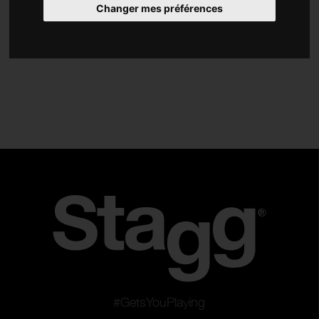
Changer mes préférences
Accessoires
Type
Stands
Cordes
Plectres
Accordeurs et métronomes
Slides et capodastres
Sangles
Repose-pieds
Tabourets
Tourne-mécanique
Supports pour pédales d'effets
#GetsYouPlaying
Câbles instrument