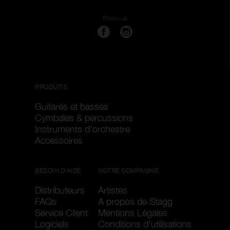
Pièces de rechange
Follow us
Réinitialister les filtres
Appliquer les filtres
PRODUITS
Guitares et basses
Cymbales & percussions
Instruments d'orchestre
Accessoires
BESOIN D'AIDE
NOTRE COMPAGNIE
Distributeurs
Artistes
FAQs
A propos de Stagg
Service Client
Mentions Légales
Logiciels
Conditions d'utilisations