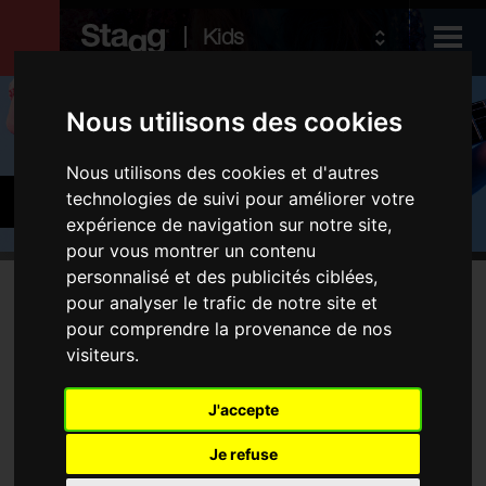
Kids
Produits
Nous utilisons des cookies
Nous utilisons des cookies et d'autres
Audio &
Guitares et basses
technologies de suivi pour améliorer votre
Lighting
expérience de navigation sur notre site,
pour vous montrer un contenu
personnalisé et des publicités ciblées,
Produits
pour analyser le trafic de notre site et
Aucune produit ne correspond à votre recherche
pour comprendre la provenance de nos
Guitares électriques
visiteurs.
Guitares acoustiques
Instruments folk
J'accepte
Housses et étuis
Je refuse
Amplificateurs