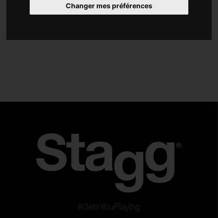
Changer mes préférences
Accessoires
Type
Stands
Cordes
Plectres
Accordeurs et métronomes
Slides et capodastres
Sangles
Repose-pieds
Tabourets
Tourne-mécanique
Supports pour pédales d'effets
#GetsYouPlaying
Câbles instrument