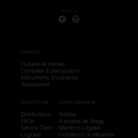
Pièces de rechange
Follow us
Réinitialister les filtres
Appliquer les filtres
PRODUITS
Guitares et basses
Cymbales & percussions
Instruments d'orchestre
Accessoires
BESOIN D'AIDE
NOTRE COMPAGNIE
Distributeurs
Artistes
FAQs
A propos de Stagg
Service Client
Mentions Légales
Logiciels
Conditions d'utilisations