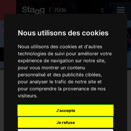
Kids
Produits
Nous utilisons des cookies
Nous utilisons des cookies et d'autres
Audio &
Guitares et basses
technologies de suivi pour améliorer votre
Lighting
expérience de navigation sur notre site,
pour vous montrer un contenu
personnalisé et des publicités ciblées,
Produits
pour analyser le trafic de notre site et
Aucune produit ne correspond à votre recherche
pour comprendre la provenance de nos
Guitares électriques
visiteurs.
Guitares acoustiques
Instruments folk
J'accepte
Housses et étuis
Je refuse
Amplificateurs