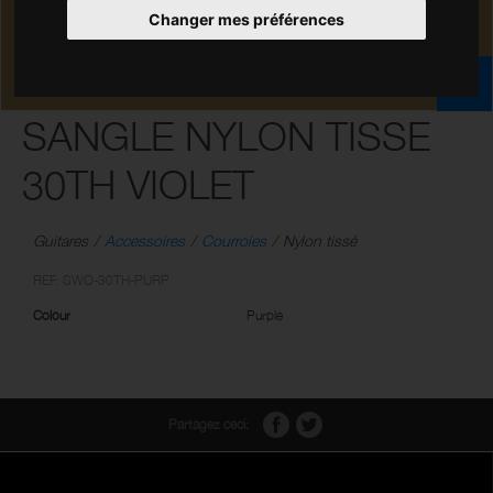
Changer mes préférences
SANGLE NYLON TISSE
30TH VIOLET
Guitares
Accessoires
Courroies
Nylon tissé
REF: SWO-30TH-PURP
Colour
Purple
Partagez ceci: