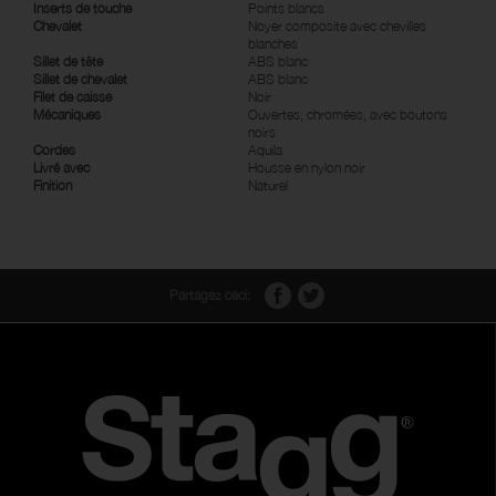
Inserts de touche
Points blancs
Chevalet
Noyer composite avec chevilles
blanches
Sillet de tête
ABS blanc
Sillet de chevalet
ABS blanc
Filet de caisse
Noir
Mécaniques
Ouvertes, chromées, avec boutons
noirs
Cordes
Aquila
Livré avec
Housse en nylon noir
Finition
Naturel
Partagez ceci: