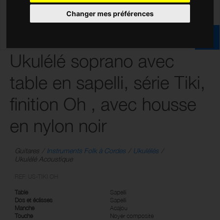
Changer mes préférences
Ukulélé soprano avec
table en sapelli, série Tiki,
finition Oh , avec housse
en nylon noir
Guitares
Instruments Folk à Cordes
Ukulélés
Ukulélé Acoustique
REF: US-TIKI OH
Table
Sapelli
Dos et éclisses
Sapelli
Manche
Acajou
Touche
Noyer composite