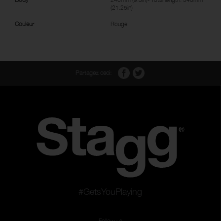
(21.25in)
Couleur
Rouge
Partagez ceci:
#GetsYouPlaying
Follow us