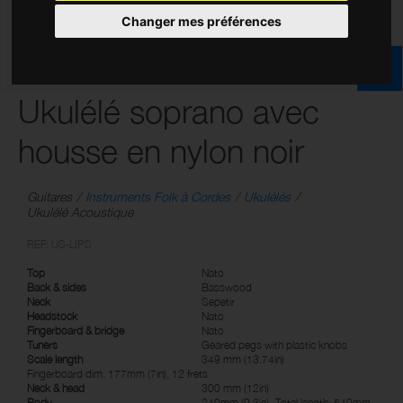
Changer mes préférences
Ukulélé soprano avec
housse en nylon noir
Guitares
Instruments Folk à Cordes
Ukulélés
Ukulélé Acoustique
REF: US-LIPS
Top
Nato
Back & sides
Basswood
Neck
Sepetir
Headstock
Nato
Fingerboard & bridge
Nato
Tuners
Geared pegs with plastic knobs
Scale length
349 mm (13.74in)
Fingerboard dim. 177mm (7in), 12 frets
Neck & head
300 mm (12in)
Body
240mm (9.3in)- Total length: 540mm