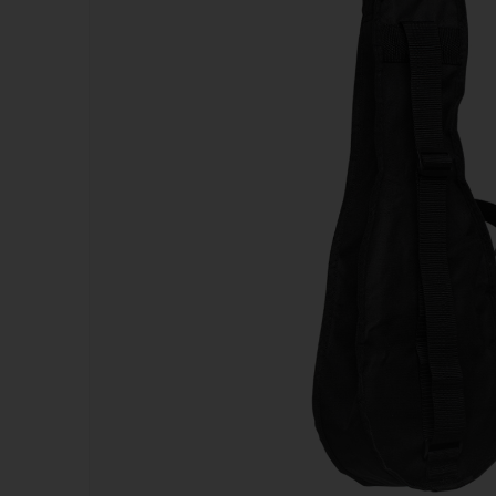
Kazoos
Sifflets