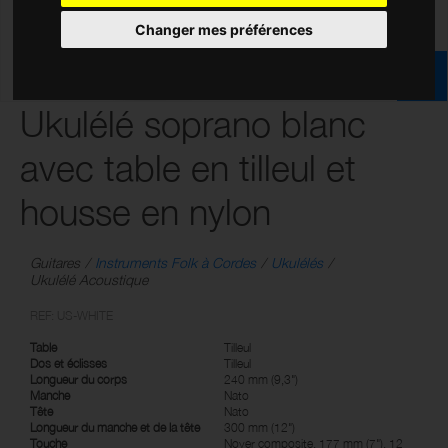
Changer mes préférences
Ukulélé soprano blanc
avec table en tilleul et
housse en nylon
Guitares
Instruments Folk à Cordes
Ukulélés
Ukulélé Acoustique
REF: US-WHITE
Table
Tilleul
Dos et éclisses
Tilleul
Longueur du corps
240 mm (9,3")
Manche
Nato
Tête
Nato
Longueur du manche et de la tête
300 mm (12")
Touche
Noyer composite, 177 mm (7"), 12