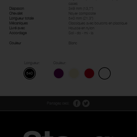
cases
Diapason
349 mm (13,7")
Chevalet
Noyer composite
Longueur totale
540 mm (21.3")
Mécaniques
Classiques avec boutons en plastique
Livré avec
Housse en nylon
Accordage
Sol - do - mi - la
Couleur
Blanc
Longueur:
Couleur:
540
Partagez ceci: