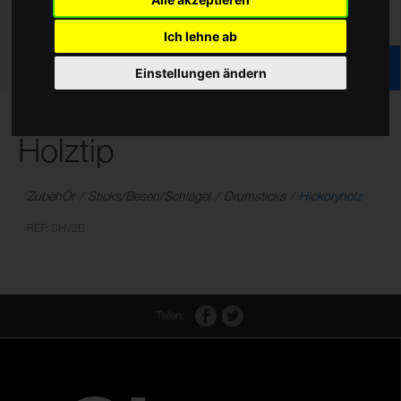
Ich lehne ab
Einstellungen ändern
Hickory Sticks, V Serie/2B
Holztip
ZubehÖr
Sticks/Besen/Schlägel
Drumsticks
Hickoryholz
REF: SHV2B
Teilen: