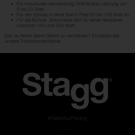
Für individuelle Verwendung: Wähle eine Leistung von
5 bis 20 Watt.
Für den Einsatz in einer Band: Peile 50 bis 100 Watt an.
Für die Bühne: Entscheide dich für einen Verstärker
zwischen 100 und 300 Watt.
Bist du bereit deine Gitarre zu verstärken? Entdecke alle
unsere Transistorverstärker.
#GetsYouPlaying