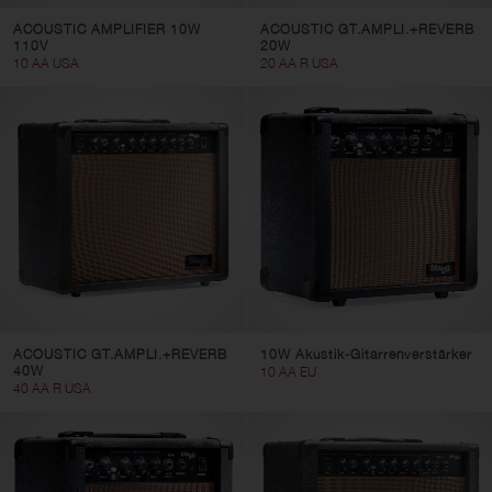
ACOUSTIC AMPLIFIER 10W
ACOUSTIC GT.AMPLI.+REVERB
110V
20W
10 AA USA
20 AA R USA
ACOUSTIC GT.AMPLI.+REVERB
10W Akustik-Gitarrenverstärker
40W
10 AA EU
40 AA R USA