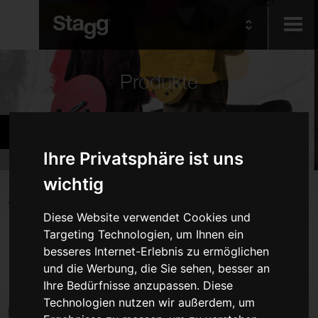
Kids
Produkte
Audio &
Gitarren und Bassgitarren
Lighting
Ihre Privatsphäre ist uns
wichtig
Produkte
Diese Website verwendet Cookies und
E-Gitarren
Targeting Technologien, um Ihnen ein
Akustikgitarren
besseres Internet-Erlebnis zu ermöglichen
Bassgitarren
und die Werbung, die Sie sehen, besser an
Ihre Bedürfnisse anzupassen. Diese
Folk-Instrumente
Technologien nutzen wir außerdem, um
Taschen und Cases