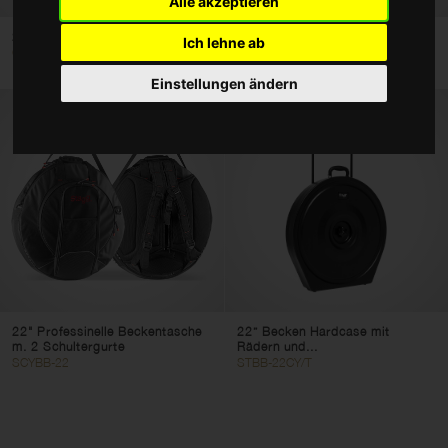
Alle akzeptieren
Taschen und Cases
22" Beckentasche
22" Doppel-Beckentasche
Ich lehne ab
CY22
CYB-10
Zubehör
Einstellungen ändern
Typ
Schlagzeug Taschen und Cases
Percussion Taschen und Cases
Becken-Taschen und Becken-Cases
Hardware Taschen und Cases
Stick Taschen und Cases
Filter löschen
Filter anwenden
22" Professinelle Beckentasche
22” Becken Hardcase mit
m. 2 Schultergurte
Rädern und...
SCYBB-22
STBB-22CY/T