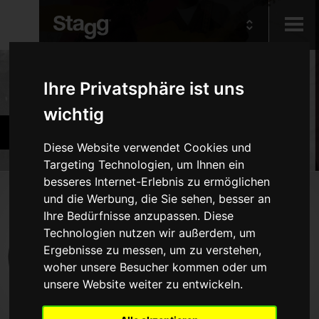
Kids
Produkte
Ihre Privatsphäre ist uns
wichtig
Audio &
Becken und Percussion
Lighting
Diese Website verwendet Cookies und
Targeting Technologien, um Ihnen ein
besseres Internet-Erlebnis zu ermöglichen
Produkte
und die Werbung, die Sie sehen, besser an
Ihre Bedürfnisse anzupassen. Diese
Schlagzeug
Technologien nutzen wir außerdem, um
Becken
Ergebnisse zu messen, um zu verstehen,
woher unsere Besucher kommen oder um
Percussion
unsere Website weiter zu entwickeln.
Marching-Blasinstrumente
Sticks, Besen und Schlägel