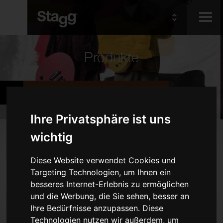
Kids
Produkte
Audio &
Bands und Orchester
Lighting
Ihre Privatsphäre ist uns
Produkte
wichtig
Holzblasinstrumente
Diese Website verwendet Cookies und
Blechblasinstrumente
Targeting Technologien, um Ihnen ein
besseres Internet-Erlebnis zu ermöglichen
Diverse Blasinstrumente
und die Werbung, die Sie sehen, besser an
Saiteninstrumente
Ihre Bedürfnisse anzupassen. Diese
Klavierbänke und -Hocker
Technologien nutzen wir außerdem, um