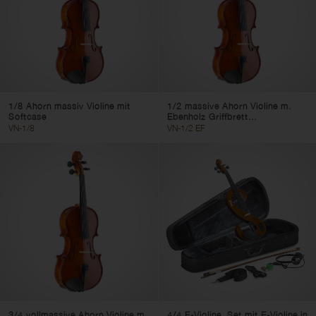
1/8 Ahorn massiv Violine mit
1/2 massive Ahorn Violine m.
Softcase
Ebenholz Griffbrett...
VN-1/8
VN-1/2 EF
3/4 vollmassive Ahorn Violine m.
4/4 E-Violine, Set mit E-Violine in