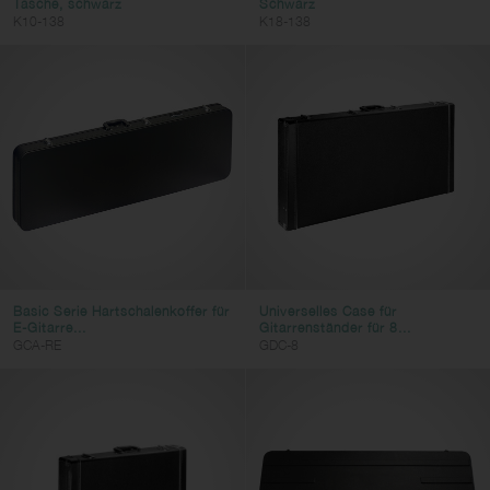
Tasche, schwarz
Schwarz
K10-138
K18-138
Basic Serie Hartschalenkoffer für
Universelles Case für
E-Gitarre...
Gitarrenständer für 8...
GCA-RE
GDC-8