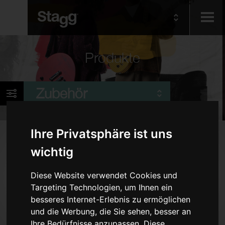
Kids
Produkte
Audio &
Zubehör
Lighting
Ihre Privatsphäre ist uns
Produkte
wichtig
Kabel
Klavierbänke und -Hocker
Diese Website verwendet Cookies und
Targeting Technologien, um Ihnen ein
Stimmgeräte und Metronome
besseres Internet-Erlebnis zu ermöglichen
Keyboard-Zubehör
und die Werbung, die Sie sehen, besser an
Ständer
Ihre Bedürfnisse anzupassen. Diese