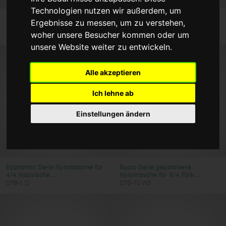
Technologien nutzen wir außerdem, um
Taschen und Cases
Keyboardbank mit einklappbaren
Economic Serie Terylen tasche
Ergebnisse zu messen, um zu verstehen,
Beinen im X-Stil
für Folk oder...
Saiten
woher unsere Besucher kommen oder um
KEB-A10
STB-1 W
Spannungswandler
unsere Website weiter zu entwickeln.
Filter anwenden
Alle akzeptieren
Ich lehne ab
Einstellungen ändern
Economic Serie Nylontasche für
Basic Serie gepolsterte
4/4 klassische...
Nylontasche für 3/4 Folk...
STB-1 C
STB-10 W3