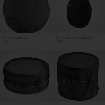
22" Beckentasche
22" Doppel-Beckentasche
CY22
CYB-10