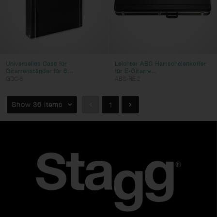
Universelles Case für
Leichter ABS Hartschalenkoffer
Gitarrenständer für 6...
für E-Gitarre...
GDC-6
ABS-RE 2
Show 36 items
1