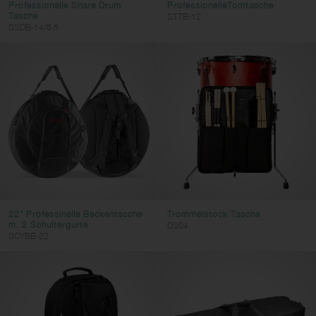
Professionelle Snare Drum
ProfessionelleTomtasche
Tasche
STTB-12
SSDB-14/6.5
22" Professinelle Beckentasche
Trommelstock Tasche
m. 2 Schultergurte
DS04
SCYBB-22