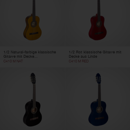
3/4
4/4
Griff
left
Farbe
1/2 Natural-farbige klassische
1/2 Rot klassische Gitarre mit
Gitarre mit Decke...
Decke aus Linde
C410 M NAT
C410 M RED
Filter löschen
Filter anwenden