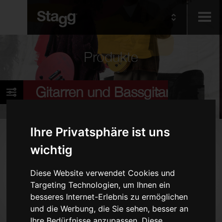
Kids
Produkte
Audio &
Gitarren und Bassgitarren
Lighting
Ihre Privatsphäre ist uns
Produkte
wichtig
E-Gitarren
Akustikgitarren
Diese Website verwendet Cookies und
Targeting Technologien, um Ihnen ein
Bassgitarren
besseres Internet-Erlebnis zu ermöglichen
Folk-Instrumente
und die Werbung, die Sie sehen, besser an
Taschen und Cases
Ihre Bedürfnisse anzupassen. Diese