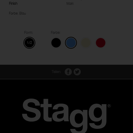
Finish
Matt
Farbe: Blau
Form:
Farbe:
1/2
Teilen: