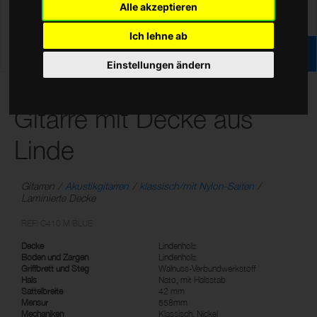
Alle akzeptieren
Ich lehne ab
Einstellungen ändern
1/2 Blau klassische
Gitarre mit Decke aus
Linde
Gitarren
Akustikgitarren
klassisch/mit Nylon-Saiten
Laminierte Decke
REF: C410 M BLUE
Decke
Lindenholz
Boden und Zargen
Lindenholz
Griffbrett und Steg
Walnuss-Verbundwerkstoff
Hals
Nato, mit Halsstab
Sattelbreite
42 mm
Mensur
558mm
Mechaniken
Klassisch, Nickel