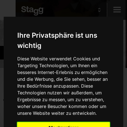
Kids
Produkte
Ihre Privatsphäre ist uns
wichtig
Audio &
Bands und Orchester
Lighting
Diese Website verwendet Cookies und
Targeting Technologien, um Ihnen ein
besseres Internet-Erlebnis zu ermöglichen
Produkte
und die Werbung, die Sie sehen, besser an
Ihre Bedürfnisse anzupassen. Diese
Holzblasinstrumente
Technologien nutzen wir außerdem, um
Blechblasinstrumente
Ergebnisse zu messen, um zu verstehen,
woher unsere Besucher kommen oder um
Diverse Blasinstrumente
unsere Website weiter zu entwickeln.
Saiteninstrumente
Klavierbänke und -Hocker