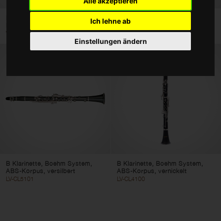
Alle akzeptieren
Zubehör
B Klarinette -Basic-, im ABS
Bb Klarinette, Boehm System,
Ich lehne ab
Koffer, Leichtgewicht
ABS-Korpus...
Taschen und Cases
WS-CL110
WS-CL210S
Einstellungen ändern
Typ
Blockflöten
Querflöten
Klarinetten
Saxophone
Filter löschen
Filter anwenden
B Klarinette, Boehm System,
B Klarinette, Boehm System,
ABS-Korpus, versilbert
ABS-Korpus, vernickelt
LV-CL5101
LV-CL4100