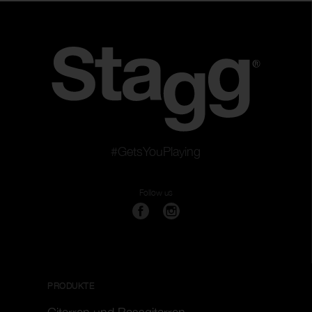
#GetsYouPlaying
Follow us
PRODUKTE