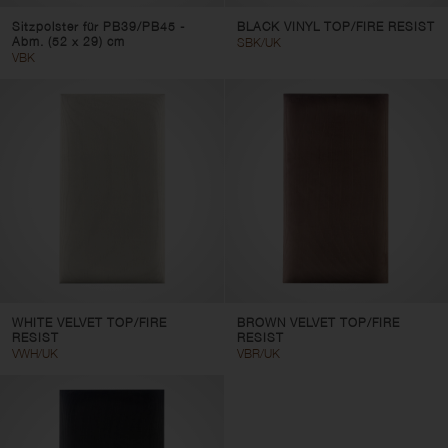
Sitzpolster für PB39/PB45 -
BLACK VINYL TOP/FIRE RESIST
Abm. (52 x 29) cm
SBK/UK
VBK
WHITE VELVET TOP/FIRE
BROWN VELVET TOP/FIRE
RESIST
RESIST
VWH/UK
VBR/UK