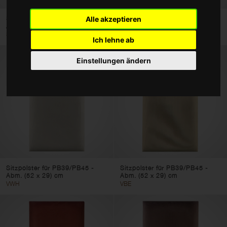
Zubehör
Sitzpolster für PB39/PB45 -
Sitzpolster für PB39/PB45 -
Alle akzeptieren
Abm. (52 x 29) cm
Abm. (52 x 29) cm
Taschen und Cases
SBK
SWH
Ich lehne ab
Typ
Einstellungen ändern
Klavierhocker
Klavierbänke
Klavierbank Doppelsitz
Polster und Sitzauflagen
Farbe
Sitzpolster für PB39/PB45 -
Sitzpolster für PB39/PB45 -
Abm. (52 x 29) cm
Abm. (52 x 29) cm
VWH
VBE
Filter löschen
Filter anwenden