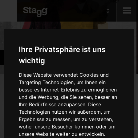
Kids
Produkte
Ihre Privatsphäre ist uns
Audio &
Bands und Orchester
Lighting
wichtig
Diese Website verwendet Cookies und
Targeting Technologien, um Ihnen ein
Produkte
besseres Internet-Erlebnis zu ermöglichen
Holzblasinstrumente
und die Werbung, die Sie sehen, besser an
Ihre Bedürfnisse anzupassen. Diese
Blechblasinstrumente
Technologien nutzen wir außerdem, um
Diverse Blasinstrumente
Ergebnisse zu messen, um zu verstehen,
Saiteninstrumente
woher unsere Besucher kommen oder um
unsere Website weiter zu entwickeln.
Klavierbänke und -Hocker