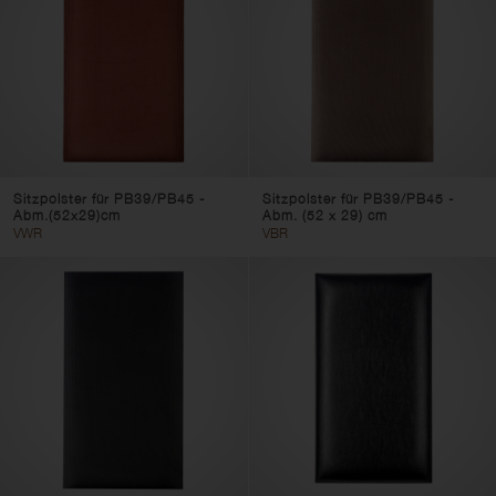
Sitzpolster für PB39/PB45 -
Sitzpolster für PB39/PB45 -
Abm.(52x29)cm
Abm. (52 x 29) cm
VWR
VBR