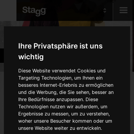
Kids
Produkte
Ihre Privatsphäre ist uns
Audio &
Becken und Percussion
wichtig
Lighting
Diese Website verwendet Cookies und
Targeting Technologien, um Ihnen ein
Produkte
besseres Internet-Erlebnis zu ermöglichen
und die Werbung, die Sie sehen, besser an
Schlagzeug
Ihre Bedürfnisse anzupassen. Diese
Becken
Technologien nutzen wir außerdem, um
Percussion
Ergebnisse zu messen, um zu verstehen,
woher unsere Besucher kommen oder um
Marching-Blasinstrumente
unsere Website weiter zu entwickeln.
Sticks, Besen und Schlägel