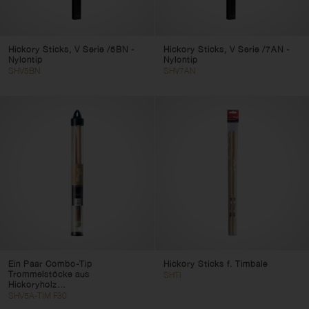
Hickory Sticks, V Serie /5BN -
Hickory Sticks, V Serie /7AN -
Nylontip
Nylontip
SHV5BN
SHV7AN
Ein Paar Combo-Tip
Hickory Sticks f. Timbale
Trommelstöcke aus
SHTI
Hickoryholz...
SHV5A-TIM F30