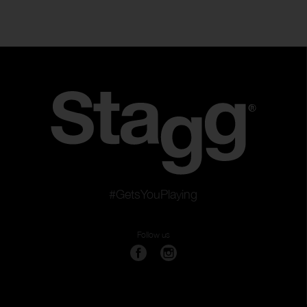
#GetsYouPlaying
Follow us