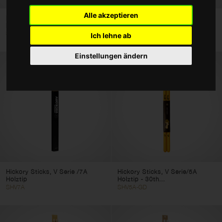
Taschen und Cases
Alle akzeptieren
Hickory Sticks, V Serie/5A
Hickory Sticks, V Serie/5B
Holztip
Holztip
Zubehör
SHV5A
SHV5B
Ich lehne ab
Typ
Einstellungen ändern
Hickory Serie
Ahorn Serie
Besen
Schlägel
Filter löschen
Filter anwenden
Hickory Sticks, V Serie /7A
Hickory Sticks, V Serie/5A
Holztip
Holztip - 30th...
SHV7A
SHV5A-GD