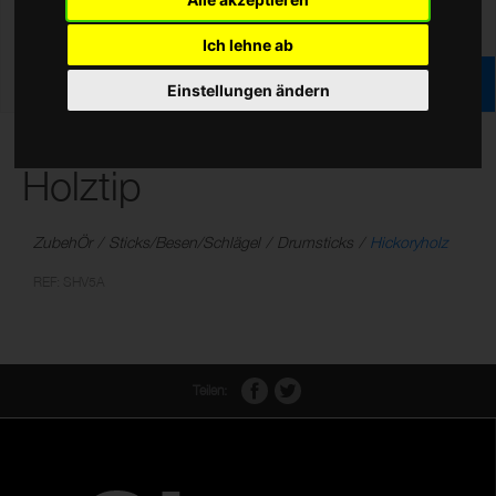
Ich lehne ab
Einstellungen ändern
Hickory Sticks, V Serie/5A
Holztip
ZubehÖr
Sticks/Besen/Schlägel
Drumsticks
Hickoryholz
REF: SHV5A
Teilen: