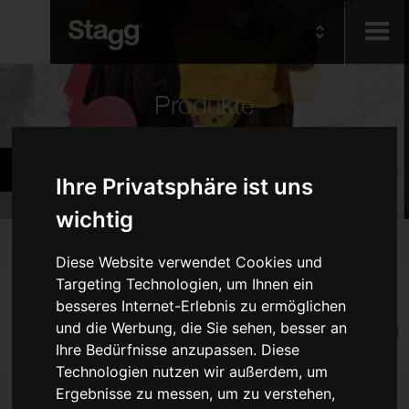
Kids
Produkte
Audio &
Becken und Percussion
Lighting
Ihre Privatsphäre ist uns
wichtig
Produkte
Diese Website verwendet Cookies und
Targeting Technologien, um Ihnen ein
Schlagzeug
besseres Internet-Erlebnis zu ermöglichen
Becken
und die Werbung, die Sie sehen, besser an
Percussion
Ihre Bedürfnisse anzupassen. Diese
Technologien nutzen wir außerdem, um
Marching-Blasinstrumente
Ergebnisse zu messen, um zu verstehen,
Sticks, Besen und Schlägel