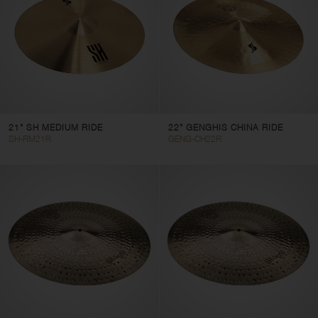
DH
SH
Sensa
Traditional
Genghis
Größe
21" SH MEDIUM RIDE
22" GENGHIS CHINA RIDE
SH-RM21R
GENG-CH22R
1
40
Filter löschen
Filter anwenden