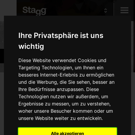
Kids
Produkte
Ihre Privatsphäre ist uns
wichtig
Audio &
Bands und Orchester
Lighting
Diese Website verwendet Cookies und
Targeting Technologien, um Ihnen ein
besseres Internet-Erlebnis zu ermöglichen
Produkte
und die Werbung, die Sie sehen, besser an
Kein Produkt entspricht Ihren Filtern
Ihre Bedürfnisse anzupassen. Diese
Holzblasinstrumente
Technologien nutzen wir außerdem, um
Ergebnisse zu messen, um zu verstehen,
Blechblasinstrumente
woher unsere Besucher kommen oder um
Diverse Blasinstrumente
unsere Website weiter zu entwickeln.
Saiteninstrumente
Klavierbänke und -Hocker
Alle akzeptieren