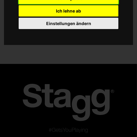
Zubehör
Ich lehne ab
Taschen und Cases
Einstellungen ändern
Typ
Trompeten
Posaunen
Saxophone
Klarinetten
Waldhorn
Bariton
Euphoniums
Flöte
Violine
#GetsYouPlaying
Cello