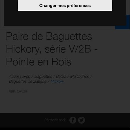
Changer mes préférences
Paire de Baguettes
Hickory, série V/2B -
Pointe en Bois
Accessoires
Baguettes / Balais / Mailloches
Baguettes de Batterie
Hickory
REF: SHV2B
Partagez ceci: