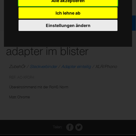
Alle akzeptieren
Ich lehne ab
Einstellungen ändern
2 x XLR W/ Cinch W
adapter im blister
ZubehÖr
Steckverbinder
Adapter einteilig
XLR/Phono
REF: AC-XFCFH
Übereinstimmend mit der RoHS Norm
Matt Chrome
Teilen: