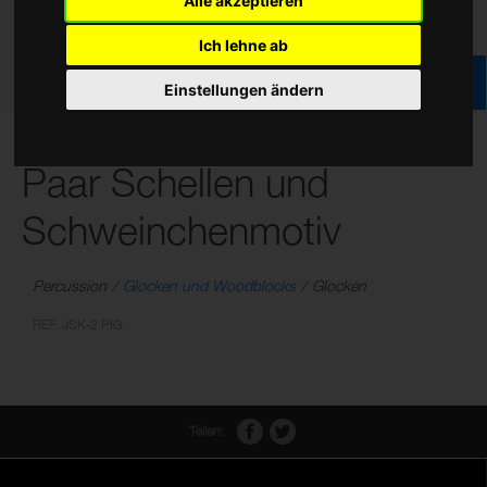
Alle akzeptieren
Ich lehne ab
Einstellungen ändern
Holz Jingle Stick m. 2
Paar Schellen und
Schweinchenmotiv
Percussion
Glocken und Woodblocks
Glocken
REF: JSK-2 PIG
Teilen: