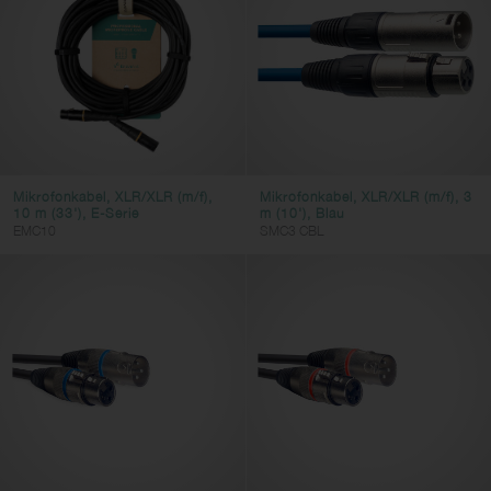
Video Kabel
Adapterkabel
Stromkabel
DC-Netzkabel
Kabelzubehör
Steckverbinder
Mikrofonkabel, XLR/XLR (m/f),
Mikrofonkabel, XLR/XLR (m/f), 3
10 m (33'), E-Serie
m (10'), Blau
EMC10
SMC3 CBL
Kabeltyp
microphone
Anschluss 1
XLR
Anschluss 2
XLR