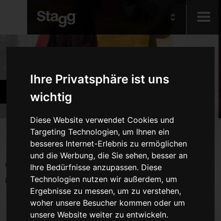
Kids
Produkte
Ihre Privatsphäre ist uns
Audio &
Zubehör
Lighting
wichtig
Diese Website verwendet Cookies und
Targeting Technologien, um Ihnen ein
Produkte
besseres Internet-Erlebnis zu ermöglichen
Kabel
und die Werbung, die Sie sehen, besser an
Ihre Bedürfnisse anzupassen. Diese
Klavierbänke und -Hocker
Technologien nutzen wir außerdem, um
Stimmgeräte und Metronome
Ergebnisse zu messen, um zu verstehen,
Keyboard-Zubehör
woher unsere Besucher kommen oder um
unsere Website weiter zu entwickeln.
Ständer