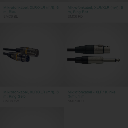
JACK
Mikrofonkabel, XLR/XLR (m/f), 6
Mikrofonkabel, XLR/XLR (m/f), 6
m, Blau
m, Ring Rot
Farbe
SMC6 BL
SMC6 RD
Filter löschen
Filter anwenden
Mikrofonkabel, XLR/XLR (m/f), 6
Mikrofonkabel - XLR/ Klinke
m, Ring Gelb
(f/m), 1 m
SMC6 YW
NMC1XPR