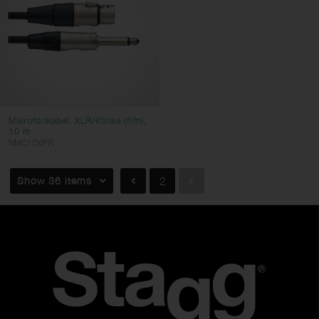
Mikrofonkabel, XLR/Klinke (f/m),
10 m
NMC10XPR
Show 36 items
2