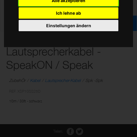
Alle akzeptieren
Ich lehne ab
Einstellungen ändern
X-Serie Professionelles
Lautsprecherkabel -
SpeakON / Speak
ZubehÖr
Kabel
Lautsprecher-Kabel
Spk -Spk
REF: XSP10SS25D
10m / 33ft - schwarz
Teilen: