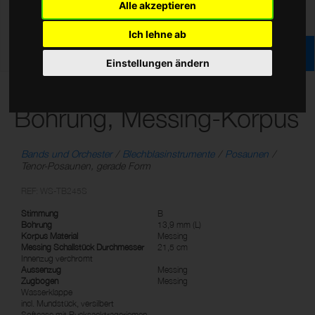
Alle akzeptieren
Ich lehne ab
Einstellungen ändern
B Tenorposaune, L-
Bohrung, Messing-Korpus
Bands und Orchester
Blechblasinstrumente
Posaunen
Tenor-Posaunen, gerade Form
REF: WS-TB245S
Stimmung
B
Bohrung
13,9 mm (L)
Korpus Material
Messing
Messing Schallstück Durchmesser
21,5 cm
Innenzug verchromt
Aussenzug
Messing
Zugbogen
Messing
Wasserklappe
incl. Mundstück, versilbert
Softcase mit Rucksacktrageriemen