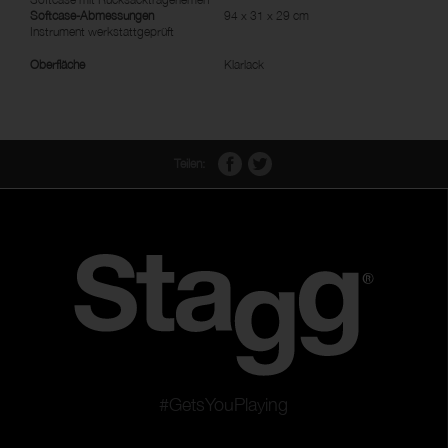
Softcase-Abmessungen
94 x 31 x 29 cm
Instrument werkstattgeprüft
Oberfläche
Klarlack
Teilen:
#GetsYouPlaying