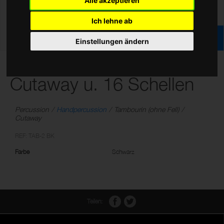
Alle akzeptieren
Ich lehne ab
Einstellungen ändern
Kunststoff Schellenring m.
Cutaway u. 16 Schellen
Percussion
Handpercussion
Tambourin (ohne Fell)
Cutaway
REF: TAB-2 BK
Farbe
Schwarz
Teilen: