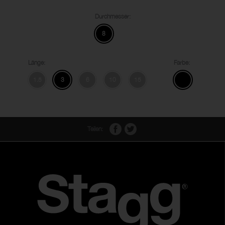
Durchmesser:
8
Länge:
Farbe:
1.5
3
6
10
15
Teilen: