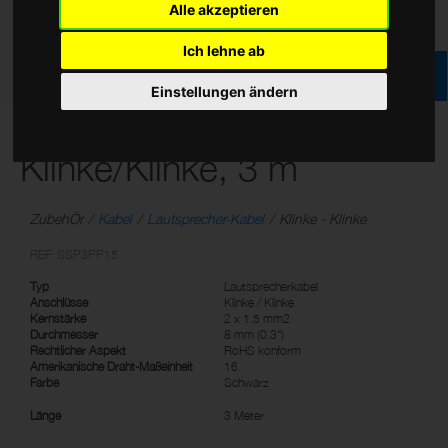
Alle akzeptieren
Ich lehne ab
Einstellungen ändern
Lautsprecherkabel,
Klinke/Klinke, 3 m
ZubehÖr
Kabel
Lautsprecher-Kabel
Klinke - Klinke
REF: SSP3PP15
Typ
Lautsprecherkabel
Anschlüsse
Klinke / Klinke
Kernstärke
2 x 1.5 mm2
Durchmesser
8 mm (0.3")
Rechtlicher Aspekt
RoHS konform
Amerikanische Draht-Maßeinheit
16
Farbe
Schwarz
Länge
3 Meter