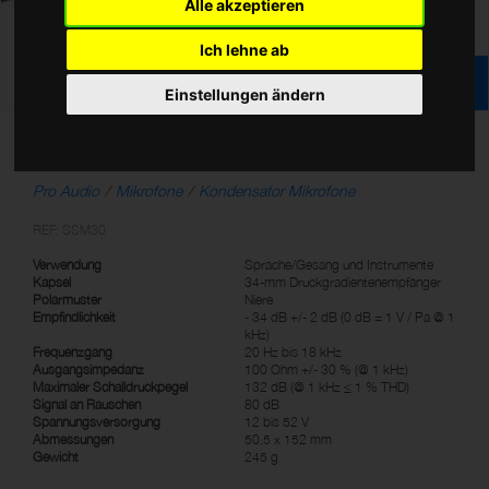
Alle akzeptieren
Ich lehne ab
Einstellungen ändern
Kondensatormikrofon
Pro Audio
Mikrofone
Kondensator Mikrofone
REF: SSM30
Verwendung
Sprache/Gesang und Instrumente
Kapsel
34-mm Druckgradientenempfänger
Polarmuster
Niere
Empfindlichkeit
- 34 dB +/- 2 dB (0 dB = 1 V / Pa @ 1
kHz)
Frequenzgang
20 Hz bis 18 kHz
Ausgangsimpedanz
100 Ohm +/- 30 % (@ 1 kHz)
Maximaler Schalldruckpegel
132 dB (@ 1 kHz ≤ 1 % THD)
Signal an Rauschen
80 dB
Spannungsversorgung
12 bis 52 V
Abmessungen
50.5 x 152 mm
Gewicht
245 g