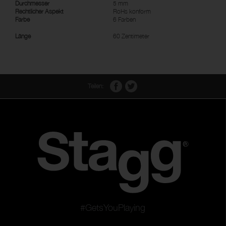
Durchmesser
5 mm
Rechtlicher Aspekt
RoHs konform
Farbe
6 Farben
Länge
60 Zentimeter
Teilen:
#GetsYouPlaying