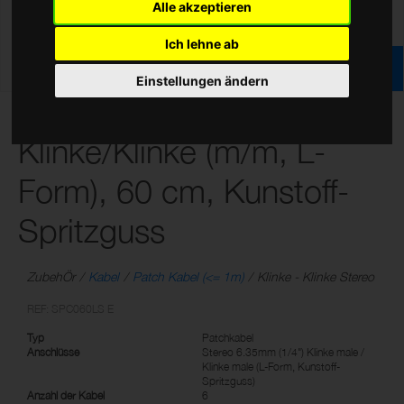
Alle akzeptieren
Ich lehne ab
Einstellungen ändern
Stereo Patchkabel, 6 x
Klinke/Klinke (m/m, L-
Form), 60 cm, Kunstoff-
Spritzguss
ZubehÖr
Kabel
Patch Kabel (<= 1m)
Klinke - Klinke Stereo
REF: SPC060LS E
Typ
Patchkabel
Anschlüsse
Stereo 6.35mm (1/4") Klinke male /
Klinke male (L-Form, Kunstoff-
Spritzguss)
Anzahl der Kabel
6