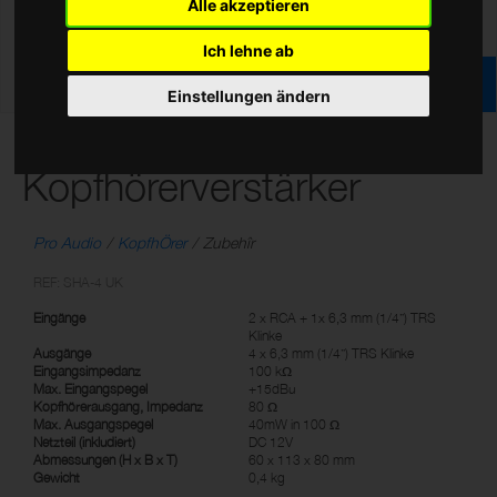
Alle akzeptieren
Ich lehne ab
Einstellungen ändern
Stereo SHA-4 vier Kanal
Kopfhörerverstärker
Pro Audio
KopfhÖrer
Zubehîr
REF: SHA-4 UK
Eingänge
2 x RCA + 1x 6,3 mm (1/4”) TRS
Klinke
Ausgänge
4 x 6,3 mm (1/4”) TRS Klinke
Eingangsimpedanz
100 kΩ
Max. Eingangspegel
+15dBu
Kopfhörerausgang, Impedanz
80 Ω
Max. Ausgangspegel
40mW in 100 Ω
Netzteil (inkludiert)
DC 12V
Abmessungen (H x B x T)
60 x 113 x 80 mm
Gewicht
0,4 kg