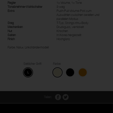
Regler
1x Volume, 1x Tone
Tonabnehmer-Wahlschalter
3-weg
Extra
Push-Pull-Volume-Poti zum
Auswählen zwischen seriellen und
parallelen Modus
Steg
T-Typ, Strings-thru-Body
Mechaniken
Druckguss, vernickelt
Nut
Knochen
Saiten
In Korea hergestellt
Finish
Hochglanz
Farbe: Natur, Linkshändermodell
Seitlicher Griff:
Farbe:
L
Teilen: