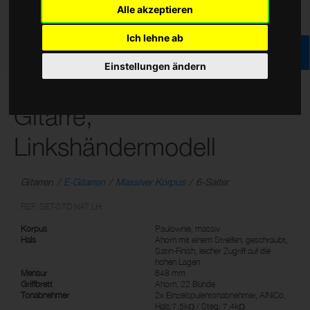
Alle akzeptieren
Ich lehne ab
Einstellungen ändern
T Serie Standard E-
Gitarre,
Linkshändermodell
Gitarren
E-Gitarren
Massiver Korpus
6-Saiter
REF: SET-STD NAT LH
Korpus
Paulownie, massiv
Hals
Ahorn mit einem Streifen, geschraubt,
Satin-Finish, leicher Zugriff auf die
hohen Lagen
Mensur
648 mm
Griffbrett
Ahorn, 22 Bünde
Tonabnehmer
2x Einzelspulentonabnehmer, AlNiCo,
Hals:7,5kΩ / Steg: 7,4kΩ