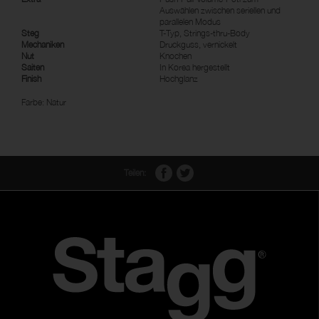
Auswählen zwischen seriellen und
parallelen Modus
Steg
T-Typ, Strings-thru-Body
Mechaniken
Druckguss, vernickelt
Nut
Knochen
Saiten
In Korea hergestellt
Finish
Hochglanz
Farbe: Natur
Teilen: