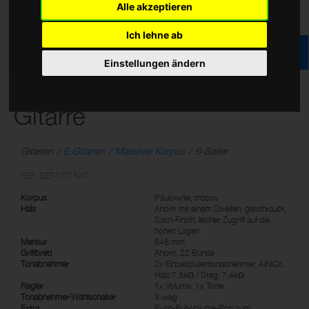
Alle akzeptieren
Ich lehne ab
Einstellungen ändern
T Serie Standard E-
Gitarre
Gitarren
E-Gitarren
Massiver Korpus
6-Saiter
REF: SET-STD NAT
Korpus
Paulownie, massiv
Hals
Ahorn mit einem Streifen, geschraubt,
Satin-Finish, leicher Zugriff auf die
hohen Lagen
Mensur
648 mm
Griffbrett
Ahorn, 22 Bünde
Tonabnehmer
2x Einzelspulentonabnehmer, AlNiCo,
Hals:7,5kΩ / Steg: 7,4kΩ
Regler
1x Volume, 1x Tone
Tonabnehmer-Wahlschalter
3-weg
Extra
Push-Pull-Volume-Poti zum