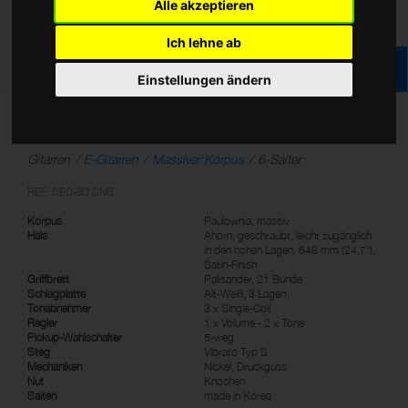
Alle akzeptieren
Ich lehne ab
Einstellungen ändern
Standard "S" E-Gitarre
Gitarren
E-Gitarren
Massiver Korpus
6-Saiter
REF: SES-30 SNB
Korpus
Paulownia, massiv
Hals
Ahorn, geschraubt, leicht zugänglich
in den hohen Lagen, 648 mm (24,7"),
Satin-Finish
Griffbrett
Palisander, 21 Bünde
Schlagplatte
Alt-Weiß, 3 Lagen
Tonabnehmer
3 x Single-Coil
Regler
1 x Volume - 2 x Tone
Pickup-Wahlschalter
5-weg
Steg
Vibrato Typ S
Mechaniken
Nickel, Druckguss
Nut
Knochen
Saiten
made in Korea