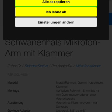
Alle akzeptieren
Ich lehne ab
Einstellungen ändern
Universeller
Schwanenhals Mikrofon-
Arm mit Klammer
ZubehÖr
Ständer/Stative
Pro Audio/DJ
Mikrofonständer
REF: SCL-MIGN
Material
Metall (Rahmen), Gummi (rutschfeste
Klammer)
Montage
Auf jedem Rohr mit 18 mm bis 45
mm Durchmesser oder an einer
Verstärkerseite
Ausstattung
Verstärktes Klammersystem mit
Schraube
Gewinde-Adapter
Universell, 3/8“ bis 5/8“