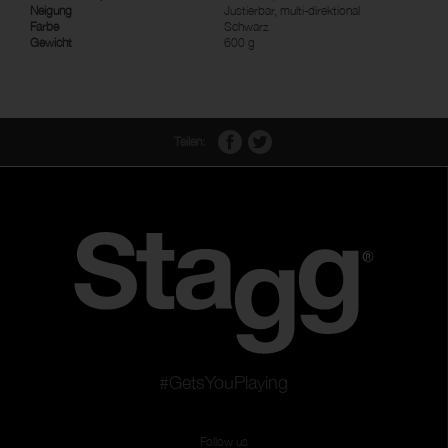
Neigung
Justierbar, multi-direktional
Farbe
Schwarz
Gewicht
600 g
Teilen:
#GetsYouPlaying
Follow us