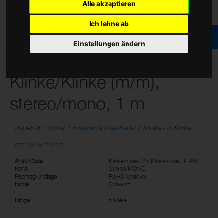
Alle akzeptieren
Ich lehne ab
Einstellungen ändern
N Serie Y-Kabel,
Klinke/Klinke (m/m),
stereo/mono, 1 m
ZubehÖr
Kabel
Y-Kabel/Splitter-Kabel
Klinke - 2 Klinke
REF: NYC1/PS2PR
Anschlüsse
Klinke male / 2 x Klinke male, REAN
Kanal
Stereo/MONO
Rechtsgrundlage
RoHS konform
Farbe
Schwarz
Länge
1 Meter