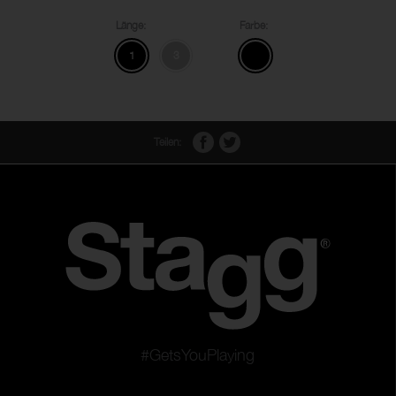
Länge:
Farbe:
1
3
Teilen:
#GetsYouPlaying