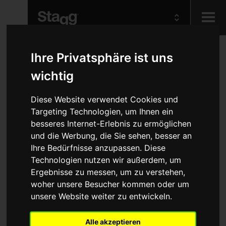
Kids
1,5M-1,5
Ihre Privatsphäre ist uns
wichtig
VERLANG.NEMA5 M/F
Audio &
Lighting
Diese Website verwendet Cookies und
US
Targeting Technologien, um Ihnen ein
besseres Internet-Erlebnis zu ermöglichen
ZubehÖr
Kabel
Stromkabel
Netz Verlängerungskabel
und die Werbung, die Sie sehen, besser an
Ihre Bedürfnisse anzupassen. Diese
REF: NPW1,5MFPUS15
Technologien nutzen wir außerdem, um
US NEMA 5-15P F to US NEMA 5-15P M
Ergebnisse zu messen, um zu verstehen,
H07RNF spec industrial grade cable
1.5qmm/16GA pure copper conductors
woher unsere Besucher kommen oder um
Tight sealing connectors for a solid connection
unsere Website weiter zu entwickeln.
Rubber cable jacket ensure a strong and durable cable that remains supple
and flexible, even after being coiled and uncoiled many times
Alle akzeptieren
1.5m / 5ft - black