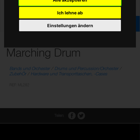
Ich lehne ab
Einstellungen ändern
Deluxe Beinstütze f.
Marching Drum
Bands und Orchester
Drums und Percussion/Orchester
ZubehÖr
Hardware und Transporttaschen, -Cases
REF: ML282
Teilen: