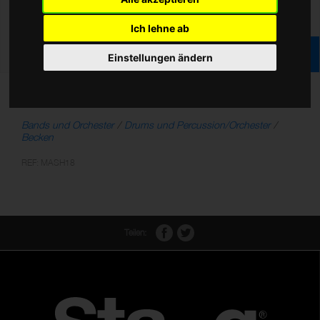
Ich lehne ab
Einstellungen ändern
18" Marschbecken (Paar)
Bands und Orchester
Drums und Percussion/Orchester
Becken
REF: MASH18
Teilen: