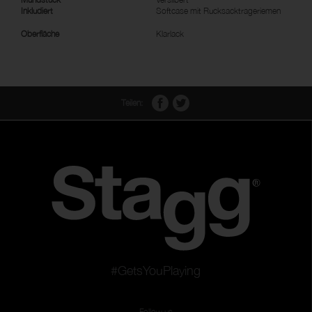
Inkludiert
Softcase mit Rucksacktrageriemen
Oberfläche
Klarlack
Teilen:
#GetsYouPlaying
Follow us