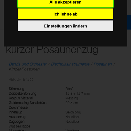
Alle akzeptieren
Ich lehne ab
Einstellungen ändern
B/C Junior Posaune,
kurzer Posaunenzug
Bands und Orchester
Blechblasinstrumente
Posaunen
Kinder-Posaunen
REF: LV-TB4255
Stimmung
Bb/C
Doppelte Bohrung
12,3 + 12,7 mm
Korpus Material
Messing
Goldmessing Schallstück
20,5 cm
Durchmesser
Innenzug
Verchromt
Aussenzug
Neusilber
Zugbogen
Neusilber
Wasserklappe
Mundstück
Versilbert