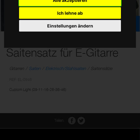
Alle akzeptieren
Ich lehne ab
Einstellungen ändern
Vernickelt Stahl
Saitensatz für E-Gitarre
Gitarren
Saiten
Elektrisch/Stahlsaiten
Saitensätze
REF: EL-0946
Custom Light (09-11-16-26-36-46)
Teilen: