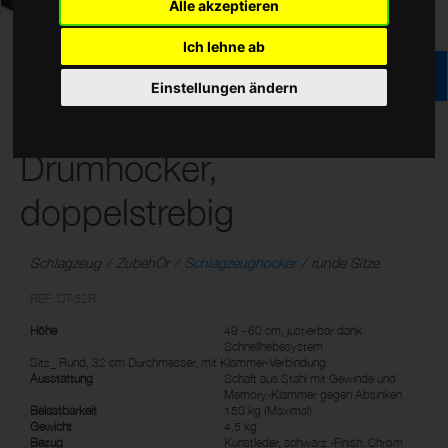
Alle akzeptieren
Ich lehne ab
Einstellungen ändern
Professioneller
Drumhocker,
doppelstrebig
Schlagzeug
ZubehÖr
Schlagzeughocker
runde Sitze
REF: DT-52R
Höhe
49 - 60 cm, justierbar dank
Schnellhebesystem
Sitz_ Rund, 32 cm Durchmesser, mit Klammer-Verbindung
Ausstattung
Schaft aus Stahl mit Gewinde und
Memory-Klammer gegen Absinken
Belastbarkeit
150 kg (Maximal)
Gewicht
4,5 kg
Bezug
Kunstleder, schwarz -Finish: Chrom