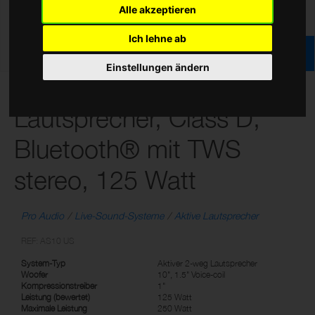
Alle akzeptieren
Ich lehne ab
Einstellungen ändern
10” aktiver 2-weg
Lautsprecher, Class D,
Bluetooth® mit TWS
stereo, 125 Watt
Pro Audio
Live-Sound-Systeme
Aktive Lautsprecher
REF: AS10 US
System-Typ
Aktiver 2-weg Lautsprecher
Woofer
10", 1.5" Voice-coil
Kompressionstreiber
1"
Leistung (bewertet)
125 Watt
Maximale Leistung
250 Watt