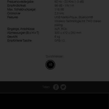
Frequenzwiedergabe
60 Hz - 20 KHz (- 3 dB)
Empfindlichkeit
96 dB - 1W/1m
Max. Schalldruckpegel
118 dB
Crossover
2,5 kHz
Features
USB Media-Player, Bluetooth®
Wireless-Technologie mit TWS stereo
pairing
Eingänge, Anschlüsse
XLR, RCA
Abmessungen (B x H x T)
300 x 470 x 260 mm
Gewicht
6 kg
Empfohlene Tasche
SPB-10
Durchmesser:
10
Teilen: