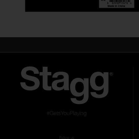
#GetsYouPlaying
Follow us