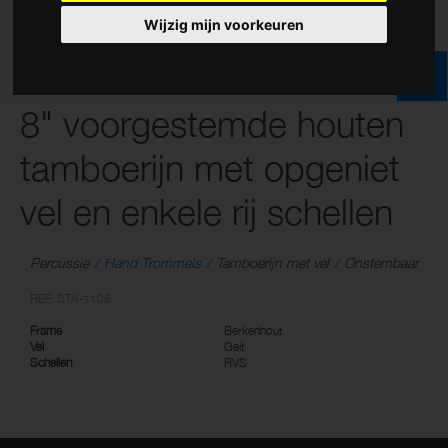
Wijzig mijn voorkeuren
8" voorgestemde houten
tamboerijn met opgeniet
vel en enkele rij schellen
Percussie
Hand Trommels
Tamboerijn met vel
Onstembaar
REF: STA-1108
Frame
Berkenhout
Vel
Geit
Schellen
RVS