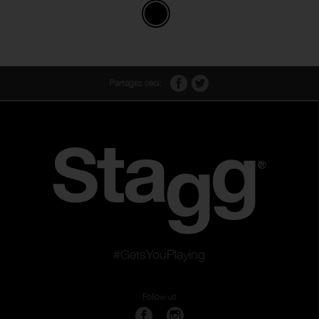
Partagez ceci:
#GetsYouPlaying
Follow us