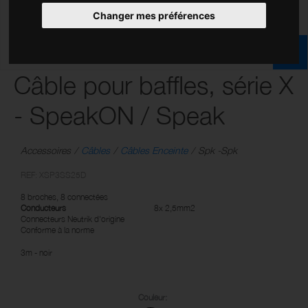
Changer mes préférences
Câble pour baffles, série X
- SpeakON / Speak
Accessoires
Câbles
Câbles Enceinte
Spk -Spk
REF: XSP3SS25D
8 broches, 8 connectées
Conducteurs
8x 2,5mm2
Connecteurs Neutrik d'origine
Conforme à la norme
3m - noir
Couleur: