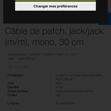
Changer mes préférences
Câble de patch, jack/jack
(m/m), mono, 30 cm
Accessoires
Câbles
Câbles Patch (<= 1m)
Jack - Jack Mono
REF: NPC030R
Connecteurs
6.35mm (1/4") Jack mâle / jack mâle,
REAN Deluxe
Type
Mono
Diamètre
5 mm
Aspect juridique
Conforme à la directive RoHS
Couleur
Noir
Longueur
30 centimètres