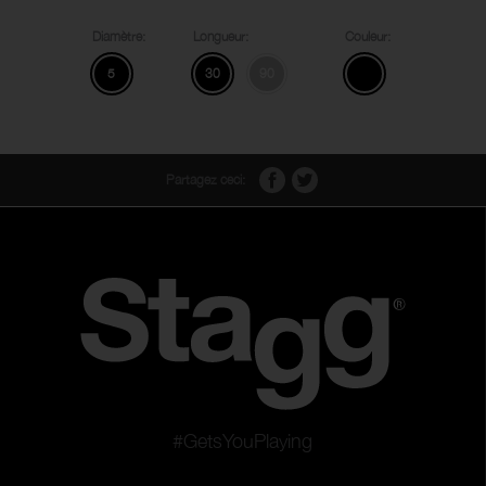
Diamètre:
Longueur:
Couleur:
5
30
90
Partagez ceci:
#GetsYouPlaying