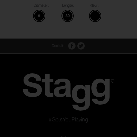
Diameter:
Lengte:
Kleur:
5
30
Deel dit:
#GetsYouPlaying