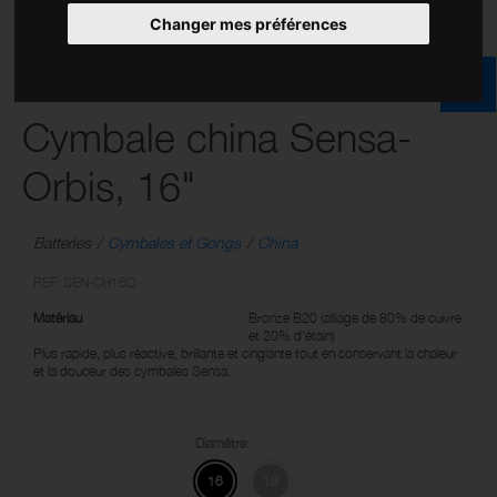
Changer mes préférences
Cymbale china Sensa-
Orbis, 16"
Batteries
Cymbales et Gongs
China
REF: SEN-CH16O
Matériau
Bronze B20 (alliage de 80% de cuivre
et 20% d'étain)
Plus rapide, plus réactive, brillante et cinglante tout en conservant la chaleur
et la douceur des cymbales Sensa.
Diamètre:
16
18