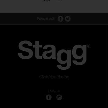
Partagez ceci:
#GetsYouPlaying
Follow us